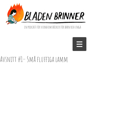
en podcast för vuxna om böcker för barn och unga
Avsnitt #1– Små fluffiga lamm