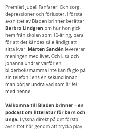
Premiär! Jubel! Fanfarer! Och sorg, 
depressioner och förluster. I första 
avsnittet av Bladen brinner berättar 
Barbro Lindgren
 om hur hon gick 
hem från skolan som 10-åring, bara 
för att det kändes så eländigt att 
sitta kvar. 
Mårten Sandén
 levererar 
meningen med livet. Och Lisa och 
Johanna undrar varför en 
bilderboksmamma inte kan få glo på 
sin telefon i ens en sekund innan 
man börjar undra vad som är fel 
med henne. 
Välkomna till Bladen brinner – en 
podcast om litteratur för barn och 
unga.
 Lyssna direkt på det första 
avsnittet här genom att trycka play 