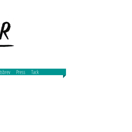
tsbrev
Press
Tack