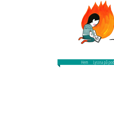
Hem
Lyssna på po