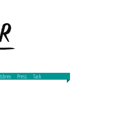
tsbrev
Press
Tack