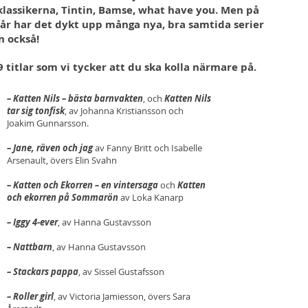
lassikerna, Tintin, Bamse, what have you. Men på
år har det dykt upp många nya, bra samtida serier
n också!
9 titlar som vi tycker att du ska kolla närmare på.
– Katten Nils – bästa barnvakten
, och
Katten Nils
tar sig tonfisk
, av Johanna Kristiansson och
Joakim Gunnarsson.
– Jane, räven och jag
av Fanny Britt och Isabelle
Arsenault, övers Elin Svahn
– Katten och Ekorren – en vintersaga
och
Katten
och ekorren på Sommarön
av Loka Kanarp
– Iggy 4-ever
, av Hanna Gustavsson
– Nattbarn
, av Hanna Gustavsson
– Stackars pappa
, av Sissel Gustafsson
– Roller girl
, av Victoria Jamiesson, övers Sara