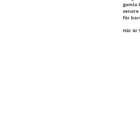
gamla k
senare 
för bar
Här är 