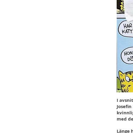
I avsni
Josefin
kvinnli
med de
Länge h