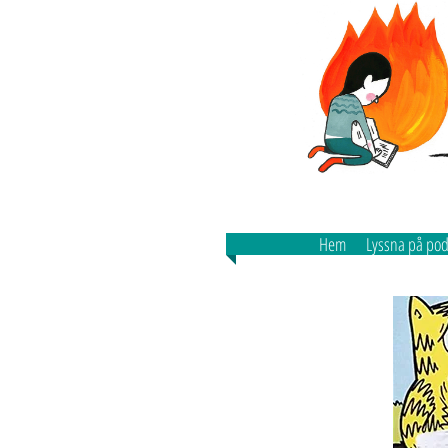
Hem
Lyssna på po