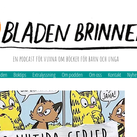
en podcast för vuxna om böcker för barn och unga
dden
Boktips
Extralyssning
Om podden
Om oss
Kontakt
Nyhe